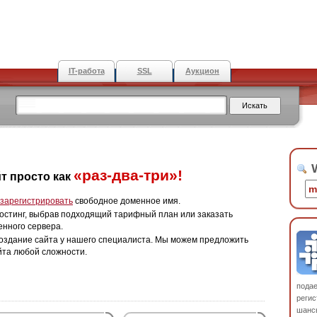
IT-работа
SSL
Аукцион
W
«раз-два-три»!
т просто как
зарегистрировать
свободное доменное имя.
остинг, выбрав подходящий тарифный план или заказать
енного сервера.
оздание сайта у нашего специалиста. Мы можем предложить
йта любой сложности.
пода
регис
шанс