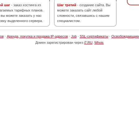
ой шаг
- заказ хостинга из
Шаг третий
- создание сайта. Вы
агаемых тарифных планов.
можете заказать сайт любой
 вы можете заказать у нас
сложности, связавшись с нашим
овку выделенного сервера.
специалистом.
ов
·
Аренда, покупка и продажа IP-адресов
·
Job
·
SSL-сертификаты
·
Освобождающие
Домен зарегистрирован через
i7.RU
.
Whois