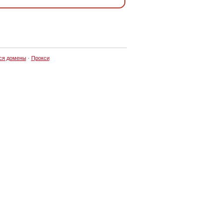
ся домены
·
Прокси